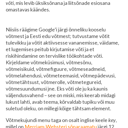
võti
, mis levib üksiksõnana ja liitsõnade esiosana
omastavas käändes.
Niisiis räägime Google’i järgi õnneliku kooselu
võtmest ja Eesti edu võtmest; tutvustame võtit
tulevikku ja võtit aktiivsesse vananemisse, väidame,
et lugemises peitub kirjutamise võti ja et
riskihindamine on tervislike töökohtade võti.
Kirjeldame võtmeküsimusi, võtmesõnu,
võtmeisikuid, võtmefiguure, võtmeseadmeid,
võtmelahendusi, võtmeteemasid, võtmepädevusi,
võtmetähtsust, võtmerolle, võtmetegureid,
võtmesuundumusi jne. Eks võti ole ju ka kaunis
väljendusvahend – see on miski, mis keerab midagi
lukust lahti, avab teema, kõrvaldab tupiku või muu
suletud oleku, on millegi kõige tähtsam element.
Võtmekujundi menu taga on osalt inglise keele
key
,
millel on
Merriam-Websteri sõnaraamatu
järgi 12