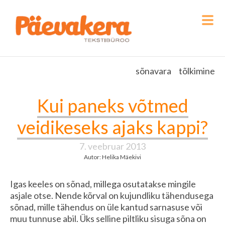
sõnavara
tõlkimine
Kui paneks võtmed
veidikeseks ajaks kappi?
7. veebruar 2013
Autor: Helika Mäekivi
Igas keeles on sõnad, millega osutatakse mingile
asjale otse. Nende kõrval on kujundliku tähendusega
sõnad, mille tähendus on üle kantud sarnasuse või
muu tunnuse abil. Üks selline piltliku sisuga sõna on