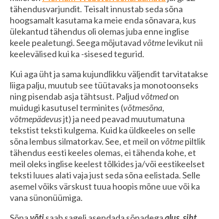
tähendusvarjundit
.
Teisalt innustab seda sõna
hoogsamalt kasutama ka meie enda sõnavara, kus
ülekantud tähendus oli olemas juba enne inglise
keele pealetungi. Seega mõjutavad
võtme
levikut nii
keelevälised kui ka -sisesed tegurid.
Kui aga üht ja sama kujundlikku väljendit tarvitatakse
liiga palju, muutub see tüütavaks ja monotoonseks
ning pisendab asja tähtsust. Paljud
võtmed
on
muidugi kasutusel terminites (
võtmesõna
,
võtmepädevus
jt) ja need peavad muutumatuna
tekstist teksti kulgema. Kuid ka üldkeeles on selle
sõna lembus silmatorkav. See, et meil on
võtme
piltlik
tähendus eesti keeles olemas, ei tähenda kohe, et
meil oleks inglise keelest tõlkides ja/või eestikeelset
teksti luues alati vaja just seda sõna eelistada. Selle
asemel võiks värskust tuua hoopis mõne uue või ka
vana sünonüümiga.
Sõna
võti
saab sageli asendada sõnadega
alus
,
siht
,