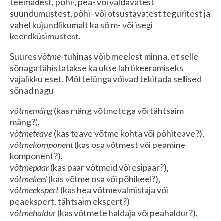
teemadest, põhi-, pea- või valdavatest
suundumustest, põhi- või otsustavatest teguritest ja
vahel kujundlikumalt ka sõlm- või isegi
keerdküsimustest.
Suures
võtme
-tuhinas võib meelest minna, et selle
sõnaga tähistatakse ka ukse lahtikeeramiseks
vajalikku eset. Mõttelünga võivad tekitada sellised
sõnad nagu
võtmemäng
(kas mäng võtmetega või tähtsaim
mäng?),
võtmeteave
(kas teave võtme kohta või põhiteave?),
võtmekomponent
(kas osa võtmest või peamine
komponent?),
võtmepaar
(kas paar võtmeid või esipaar?),
võtmekeel
(kas võtme osa või põhikeel?),
võtmeekspert
(kas hea võtmevalmistaja või
peaekspert, tähtsaim ekspert?)
võtmehaldur
(kas võtmete haldaja või peahaldur?),