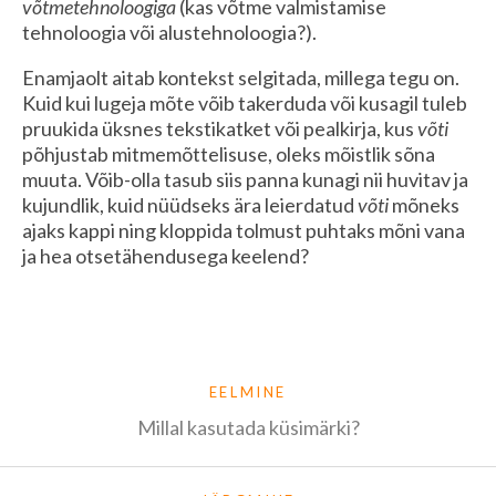
võtmetehnoloogiga
(kas võtme valmistamise
tehnoloogia või alustehnoloogia?).
Enamjaolt aitab kontekst selgitada, millega tegu on.
Kuid kui lugeja mõte võib takerduda või kusagil tuleb
pruukida üksnes tekstikatket või pealkirja, kus
võti
põhjustab mitmemõttelisuse, oleks mõistlik sõna
muuta. Võib-olla tasub siis panna kunagi nii huvitav ja
kujundlik, kuid nüüdseks ära leierdatud
võti
mõneks
ajaks kappi ning kloppida tolmust puhtaks mõni vana
ja hea otsetähendusega keelend?
EELMINE
Millal kasutada küsimärki?