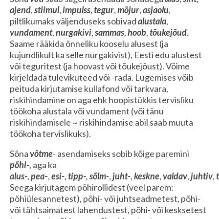
ajend
,
stiimul
,
impulss
,
tegur
,
mõjur
,
asjaolu
,
piltlikumaks väljenduseks sobivad
alustala
,
vundament
,
nurgakivi
,
sammas
,
hoob
,
tõukejõud
.
Saame rääkida õnneliku kooselu alusest (ja
kujundlikult ka selle nurgakivist), Eesti edu alustest
või teguritest (ja hoovast või tõukejõust). Võime
kirjeldada tulevikuteed või -rada. Lugemises võib
peituda kirjutamise kullafond või tarkvara,
riskihindamine on aga ehk hoopistükkis tervisliku
töökoha alustala või vundament (või tänu
riskihindamisele ~ riskihindamise abil saab muuta
töökoha tervislikuks).
Sõna
võtme
-
asendamiseks sobib kõige paremini
põhi-
, aga ka
alus-
,
pea
-
,
esi-
,
tipp-
,
sõlm-
,
juht-
,
keskne
,
valdav
,
juhtiv
,
Seega kirjutagem põhirollidest (veel parem:
põhiülesannetest), põhi- või juhtseadmetest, põhi-
või tähtsaimatest lahendustest, põhi- või kesksetest