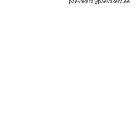
paevakera@paevakera.ee