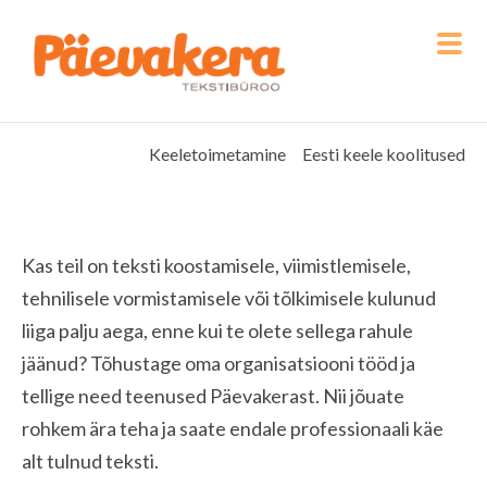
Keeletoimetamine
Eesti keele koolitused
Kas teil on teksti koostamisele, viimistlemisele,
tehnilisele vormistamisele või tõlkimisele kulunud
liiga palju aega, enne kui te olete sellega rahule
jäänud? Tõhustage oma organisatsiooni tööd ja
tellige need teenused Päevakerast. Nii jõuate
rohkem ära teha ja saate endale professionaali käe
alt tulnud teksti.