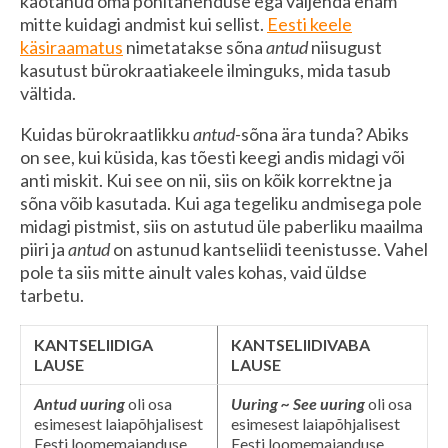
kaotanud oma põhitähenduse ega väljenda enam
mitte kuidagi andmist kui sellist.
Eesti keele
käsiraamatus
nimetatakse sõna
antud
niisugust
kasutust bürokraatiakeele ilminguks, mida tasub
vältida.
Kuidas bürokraatlikku
antud-
sõna
ära tunda? Abiks
on see, kui küsida, kas tõesti keegi andis midagi või
anti miskit. Kui see on nii, siis on kõik korrektne ja
sõna võib kasutada. Kui aga tegeliku andmisega pole
midagi pistmist, siis on astutud üle paberliku maailma
piiri ja
antud
on astunud kantseliidi teenistusse. Vahel
pole ta siis mitte ainult vales kohas, vaid üldse
tarbetu.
KANTSELIIDIGA
KANTSELIIDIVABA
LAUSE
LAUSE
Antud uuring
oli osa
Uuring ~ See uuring
oli osa
esimesest laiapõhjalisest
esimesest laiapõhjalisest
Eesti loomemajanduse
Eesti loomemajanduse