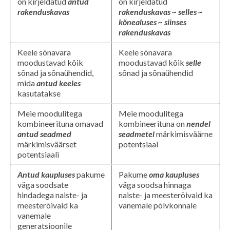
on kirjeldatud
antud
on kirjeldatud
rakenduskavas
rakenduskavas ~ selles ~
kõnealuses ~ siinses
rakenduskavas
Keele sõnavara
Keele sõnavara
moodustavad kõik
moodustavad kõik
selle
sõnad ja sõnaühendid,
sõnad ja sõnaühendid
mida
antud keeles
kasutatakse
Meie moodulitega
Meie moodulitega
kombineerituna omavad
kombineerituna on
nendel
antud seadmed
seadmetel
märkimisväärne
märkimisväärset
potentsiaal
potentsiaali
Antud kaupluses
pakume
Pakume
oma kaupluses
väga soodsate
väga soodsa hinnaga
hindadega naiste- ja
naiste- ja meesterõivaid ka
meesterõivaid ka
vanemale põlvkonnale
vanemale
generatsioonile