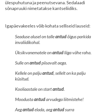
ülespuhutuna ja peenutsevana. Sedalaadi
sõnapruuki nimetatakse kantseliidiks.
Igapäevakeeles võib kohata selliseid lauseid:
Seaduse alusel on talle
antud
õigus parkida
invaliidikohal.
Üksikvanematele on
antud
liiga vähe raha.
Sulle on
antud
piisavalt aega.
Kellele on palju
antud
, sellelt on ka palju
küsitud.
Kooliaastale on start
antud
.
Moodusta
antud
arvudega liitmistehe!
Aeg
antud
elada, aeg
antud
surra