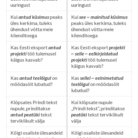
uuringust
uuringust
Kui
antud küsimus
peaks
Kui
see ~ mainitud küsimus
üles kerkima, tuleks
peaks üles kerkima, tuleks
ühendust võtta meie
ühendust võtta meie
klienditoega
klienditoega
Kas Eesti eksport
antud
Kas Eesti eksport
projekti
projekti
töö tulemusel
~ selle ~ eelkirjeldatud
käigus kasvab?
projekti
töö tulemusel
käigus kasvab?
Kas
antud teelõigul
on
Kas
sellel ~ eelnimetatud
möödasõit lubatud?
teelõigul
on möödasõit
lubatud?
Klõpsates Prindi tekst
Kui klõpsate nupule
nupule, prinditakse
„Prindi tekst”, prinditakse
antud
peatüki
tekst
peatüki
tekst
terviklikult
terviklikult välja
välja
Kõigi osaliste ülesandeid
Kõigi osaliste ülesandeid