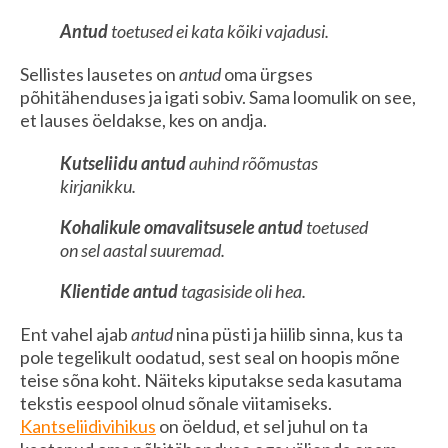
Antud
toetused ei kata kõiki vajadusi.
Sellistes lausetes on
antud
oma ürgses
põhitähenduses ja igati sobiv. Sama loomulik on see,
et lauses öeldakse, kes on andja.
Kutseliidu antud
auhind rõõmustas
kirjanikku.
Kohalikule omavalitsusele antud
toetused
on sel aastal suuremad.
Klientide antud
tagasiside oli hea.
Ent vahel ajab
antud
nina püsti ja hiilib sinna, kus ta
pole tegelikult oodatud, sest seal on hoopis mõne
teise sõna koht. Näiteks kiputakse seda kasutama
tekstis eespool olnud sõnale viitamiseks.
Kantseliidivihikus
on öeldud, et sel juhul on ta