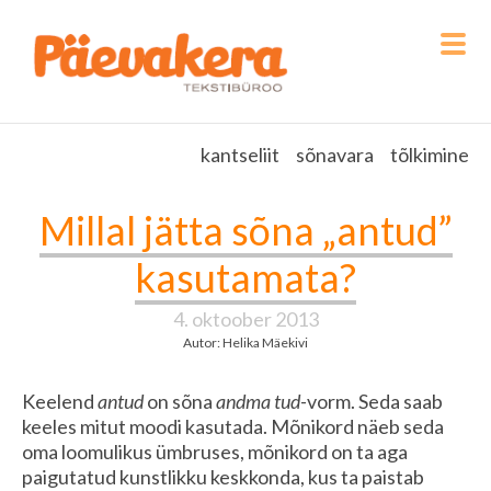
kantseliit
sõnavara
tõlkimine
Millal jätta sõna „antud”
kasutamata?
4. oktoober 2013
Autor: Helika Mäekivi
Keelend
antud
on sõna
andma tud-
vorm. Seda saab
keeles mitut moodi kasutada. Mõnikord näeb seda
oma loomulikus ümbruses, mõnikord on ta aga
paigutatud kunstlikku keskkonda, kus ta paistab