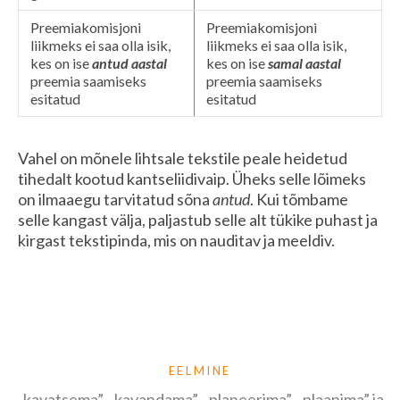
Preemiakomisjoni
Preemiakomisjoni
liikmeks ei saa olla isik,
liikmeks ei saa olla isik,
kes on ise
antud aastal
kes on ise
samal aastal
preemia saamiseks
preemia saamiseks
esitatud
esitatud
Vahel on mõnele lihtsale tekstile peale heidetud
tihedalt kootud kantseliidivaip. Üheks selle lõimeks
on ilmaaegu tarvitatud sõna
antud
. Kui tõmbame
selle kangast välja, paljastub selle alt tükike puhast ja
kirgast tekstipinda, mis on nauditav ja meeldiv.
EELMINE
„kavatsema”, „kavandama”, „planeerima”, „plaanima” ja