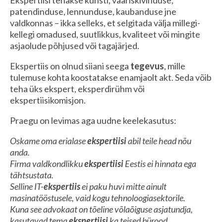
patendinduse, lennunduse, kaubanduse jne
valdkonnas – ikka selleks, et selgitada välja millegi-
kellegi omadused, suutlikkus, kvaliteet või mingite
asjaolude põhjused või tagajärjed.
Ekspertiis on olnud siiani seega
tegevus
, mille
tulemuse kohta koostatakse enamjaolt akt. Seda võib
teha üks ekspert, eksperdirühm või
ekspertiisikomisjon.
Praegu on levimas aga uudne keelekasutus:
Oskame oma erialase
ekspertiisi
abil teile head nõu
anda.
Firma valdkondlikku
ekspertiisi
Eestis ei hinnata ega
tähtsustata.
Selline IT-
ekspertiis
ei paku huvi mitte ainult
masinatööstusele, vaid kogu tehnoloogiasektorile.
Kuna see advokaat on tõeline võlaõiguse asjatundja,
kasutavad tema
ekspertiisi
ka teised bürood.