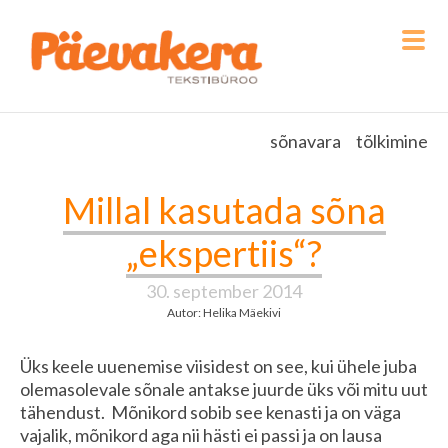
sõnavara
tõlkimine
Millal kasutada sõna
„ekspertiis“?
30. september 2014
Autor: Helika Mäekivi
Üks keele uuenemise viisidest on see, kui ühele juba
olemasolevale sõnale antakse juurde üks või mitu uut
tähendust. Mõnikord sobib see kenasti ja on väga
vajalik, mõnikord aga nii hästi ei passi ja on lausa