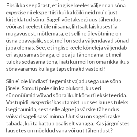
Eks ikka seepärast, et inglise keeles väljendab sõna
expertise
nii ekspertiisi kui ka kõiki neid muid just
kirjeldatud sõnu. Sageli võetaksegi uus tähendus
võõrast keelest üle niisama, lihtsalt laiskusest ja
mugavusest, mõtlemata, et selline ülevõtmine on
üsna ebavajalik, sest meil on seda väljendavad sõnad
juba olemas. See, et inglise keele kõneleja väljendab
eri asju sama sõnaga, ei pea ju tähendama, et meil
tuleks sedasama teha, liiati kui meil on oma rikkalikus
sõnavaramus küllaga täpse(ma)id vasteid?
Siin ei ole kindlasti tegemist vajadusega uue sõna
järele. Samuti pole siin ka olukord, kus eri
sünonüümid võivad sõbralikult kõrvuti eksisteerida.
Vastupidi,
ekspertiisi
kasutamist uudses kuues tuleks
isegi taunida, sest selle algne ja värske tähendus
võivad sageli sassi minna. Uut sisu on sageli raske
tabada, kui ta kattub osaliselt vanaga. Kas järgmistes
lausetes on mõeldud vana või uut tähendust?