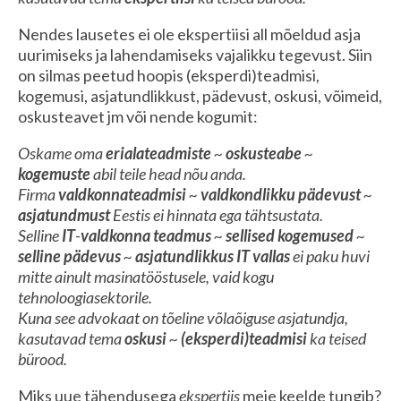
Nendes lausetes ei ole ekspertiisi all mõeldud asja
uurimiseks ja lahendamiseks vajalikku tegevust. Siin
on silmas peetud hoopis (eksperdi)teadmisi,
kogemusi, asjatundlikkust, pädevust, oskusi, võimeid,
oskusteavet jm või nende kogumit:
Oskame oma
erialateadmiste
~
oskusteabe
~
kogemuste
abil teile head nõu anda.
Firma
valdkonnateadmisi
~
valdkondlikku pädevust
~
asjatundmust
Eestis ei hinnata ega tähtsustata.
Selline
IT
-
valdkonna teadmus
~
sellised
kogemused
~
selline
pädevus
~
asjatundlikkus
IT vallas
ei paku huvi
mitte ainult masinatööstusele, vaid kogu
tehnoloogiasektorile.
Kuna see advokaat on tõeline võlaõiguse asjatundja,
kasutavad tema
oskusi
~
(eksperdi)teadmisi
ka teised
bürood.
Miks uue tähendusega
ekspertiis
meie keelde tungib?