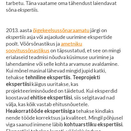
tarbetu. Täna vaatame oma tähendust laiendavat
sõna
ekspertiis.
2013. aasta
õigekeelsussõnaraamatu
järgi on
ekspertiis
asja või asjaolude uurimine ekspertide
poolt. Võõrsõnastikus ja
ametniku
soovitussõnastikus
on täpsustatud, et see on mingi
erialaseid teadmisi nõudva küsimuse uurimine ja
lahendamine või selle kohta arvamuse avaldamine.
Kui mõnel masinal lähevad mingid jupid katki,
tehakse
tehniline ekspertiis
.
Teeprojekti
ekspertiisi
käigus uuritakse, kas
projekteerimisnõuded on täidetud. Kui eksperdid
koostavad
ehitise ekspertiisi
, siis selgitavad nad
välja, kas kõik vastab ehitusnõuetele.
Heakorratööde ekspertiisiga
tehakse kindlaks
nende tööde korrektsus ja kvaliteet. Mingil põhjusel
viga saanud inimene läbib
kohtuarstliku ekspertiisi
.
Ekspertiisi tehakse kunsti, vääriskivinduse,