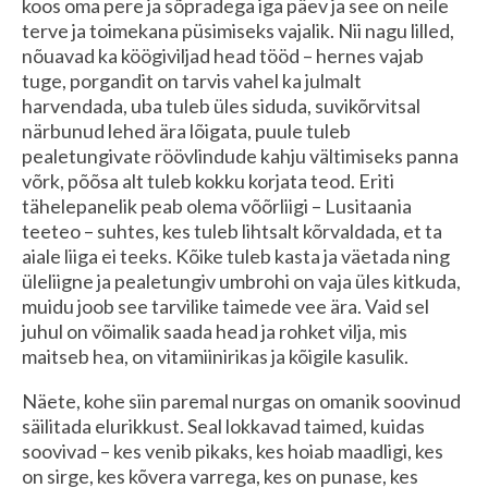
koos oma pere ja sõpradega iga päev ja see on neile
terve ja toimekana püsimiseks vajalik. Nii nagu lilled,
nõuavad ka köögiviljad head tööd – hernes vajab
tuge, porgandit on tarvis vahel ka julmalt
harvendada, uba tuleb üles siduda, suvikõrvitsal
närbunud lehed ära lõigata, puule tuleb
pealetungivate röövlindude kahju vältimiseks panna
võrk, põõsa alt tuleb kokku korjata teod. Eriti
tähelepanelik peab olema võõrliigi – Lusitaania
teeteo – suhtes, kes tuleb lihtsalt kõrvaldada, et ta
aiale liiga ei teeks. Kõike tuleb kasta ja väetada ning
üleliigne ja pealetungiv umbrohi on vaja üles kitkuda,
muidu joob see tarvilike taimede vee ära. Vaid sel
juhul on võimalik saada head ja rohket vilja, mis
maitseb hea, on vitamiinirikas ja kõigile kasulik.
Näete, kohe siin paremal nurgas on omanik soovinud
säilitada elurikkust. Seal lokkavad taimed, kuidas
soovivad – kes venib pikaks, kes hoiab maadligi, kes
on sirge, kes kõvera varrega, kes on punase, kes