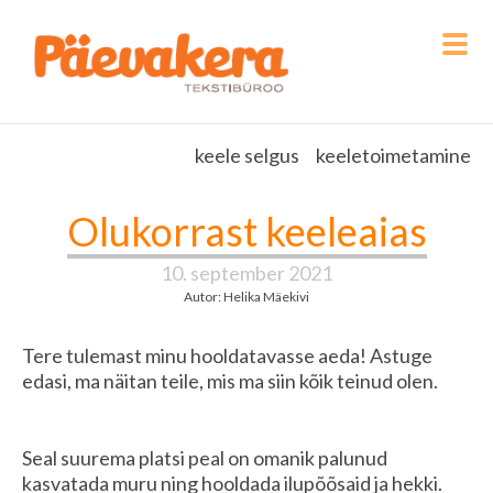
keele selgus
keeletoimetamine
Olukorrast keeleaias
10. september 2021
Autor: Helika Mäekivi
Tere tulemast minu hooldatavasse aeda! Astuge
edasi, ma näitan teile, mis ma siin kõik teinud olen.
Seal suurema platsi peal on omanik palunud
kasvatada muru ning hooldada ilupõõsaid ja hekki.