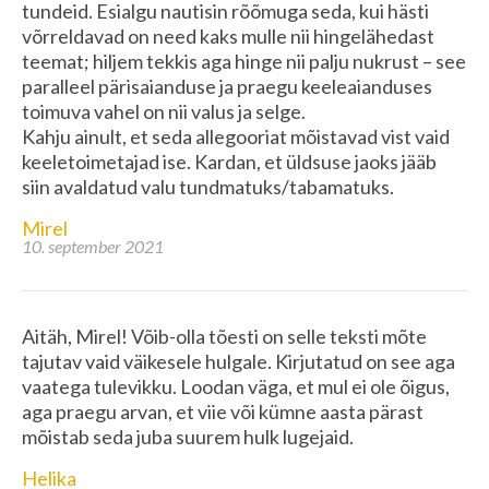
tundeid. Esialgu nautisin rõõmuga seda, kui hästi
võrreldavad on need kaks mulle nii hingelähedast
teemat; hiljem tekkis aga hinge nii palju nukrust – see
paralleel pärisaianduse ja praegu keeleaianduses
toimuva vahel on nii valus ja selge.
Kahju ainult, et seda allegooriat mõistavad vist vaid
keeletoimetajad ise. Kardan, et üldsuse jaoks jääb
siin avaldatud valu tundmatuks/tabamatuks.
Mirel
10. september 2021
Aitäh, Mirel! Võib-olla tõesti on selle teksti mõte
tajutav vaid väikesele hulgale. Kirjutatud on see aga
vaatega tulevikku. Loodan väga, et mul ei ole õigus,
aga praegu arvan, et viie või kümne aasta pärast
mõistab seda juba suurem hulk lugejaid.
Helika