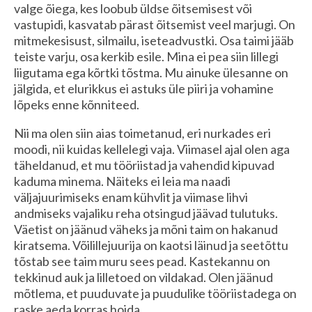
valge õiega, kes loobub üldse õitsemisest või
vastupidi, kasvatab pärast õitsemist veel marjugi. On
mitmekesisust, silmailu, iseteadvustki. Osa taimi jääb
teiste varju, osa kerkib esile. Mina ei pea siin lillegi
liigutama ega kõrtki tõstma. Mu ainuke ülesanne on
jälgida, et elurikkus ei astuks üle piiri ja vohamine
lõpeks enne kõnniteed.
Nii ma olen siin aias toimetanud, eri nurkades eri
moodi, nii kuidas kellelegi vaja. Viimasel ajal olen aga
täheldanud, et mu tööriistad ja vahendid kipuvad
kaduma minema. Näiteks ei leia ma naadi
väljajuurimiseks enam kühvlit ja viimase lihvi
andmiseks vajaliku reha otsingud jäävad tulutuks.
Väetist on jäänud väheks ja mõni taim on hakanud
kiratsema. Võilillejuurija on kaotsi läinud ja seetõttu
tõstab see taim muru sees pead. Kastekannu on
tekkinud auk ja lilletoed on vildakad. Olen jäänud
mõtlema, et puuduvate ja puudulike tööriistadega on
raske aeda korras hoida.