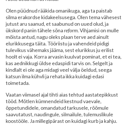
Olen püüdnud rääkida omanikuga, aga ta paistab
silma erakordse kidakeelsusega. Olen tema vähesest
jutust aru saanud, et saabunud on uued olud, ja
ükskord panin tähele sõna
reform
. Vihjamisi on mulle
mõista antud, nagu oleks plaan terve aed ainult
elurikkusega täita. Tööriistu ja vahendeid pidigi
tulevikus vähemaks jääma, sest elurikkus ju erilist
hoolt ei vaja. Korra arvasin kuulvat pominat, et ei tea,
kas aednikkugi üldse edaspidi tarvis on. Selgelt ja
kindlalt ei ole aga midagi veel välja öeldud, seega
katsun ilma kühvli ja rehata ikka kuidagi edasi
toimetada.
Vaatan viimasel ajal tihti aias tehtud aastatepikkust
tööd. Mõtlen kümnendeid kestnud vaevale,
õppetundidele, omandatud tarkusele, rõõmule
saavutatust, naudingule, silmailule, tulemuslikule
koostööle. Ja millegipärast on kuidagi kurb ja kahju.