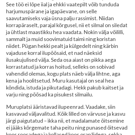
See töö ei lõpe iial ja ehkki vaatepilt võib tunduda
harjumuspärane ja igapäevane, on selle
saavutamiseks vaja üsna palju rassimist. Niidan
korrapäraselt, parajal kõrgusel, nii et silmal on siledat
ja ühtlast maastikku hea vaadata. Nokin välja võililli,
sammalt ja muid soovimatuid taimi ning koristan
niidet. Pügan hekki pealt ja külgedelt ning kärbin
vajaduse korral ilupõõsaid, et nad näeksid
ilusakujulised välja. Seda osa aiast on pikka aega
korrastatud ja korras hoitud, selleks on sobivad
vahendid olemas, kogu plats näeb välja lihtne, aga
kena ja hoolitsetud. Muru kasutajal on seal hea
kõndida, istuda ja pikutadagi. Hekk pakub kaitset ja
varju ning põõsad ka pisukest silmailu.
Muruplatsi ääristavad ilupeenrad. Vaadake, siin
kasvavad väljavalitud. Kõik lilled on värvuse ja kasvu
järgi paigutatud – ikka nii, et madalamate õitsemine
ei jääks kõrgemate taha peitu ning punased õitsevad
koos roosadega ja kollased koos oranžidega, sekka