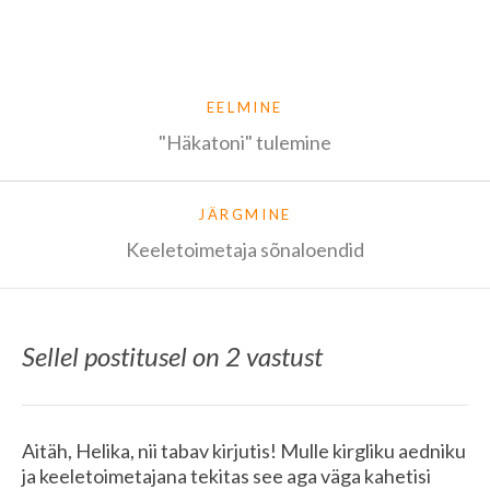
EELMINE
"Häkatoni" tulemine
JÄRGMINE
Keeletoimetaja sõnaloendid
Sellel postitusel on 2 vastust
Aitäh, Helika, nii tabav kirjutis! Mulle kirgliku aedniku
ja keeletoimetajana tekitas see aga väga kahetisi