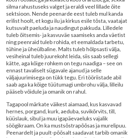
silma rahustuseks valget ja eraldi veel lillade õite
sektsioon. Nende peenarde eest tuleb mul kanda
erilist hoolt, et kogu ilu ja kirkus esile tõsta, vaatajat
kutsuvalt paeluda ja naudingut pakkuda. Lilledele
tuleb õitsemis- ja kasvuväe saamiseks anda väetist
ning peenraid tuleb rohida, et eemaldada tarbetu,
tühine ja üheülbaline. Malts tuleb hõlpsasti välja,
vesiheinal tuleb juurekoht leida, siis saab sellegi
kätte, aga kõige rohkem on tegu naadiga – see on
ennast tavaliselt sügavale ajanud ja selle
väljajuurimisega on tükk tegu. Eri tööriistade abil
saab aga ka kõige tüütumagi umbrohu välja, lilleilu
pääseb võidule ja omanik on rahul.
Tagapool märkate väikest aiamaad, kus kasvavad
hernes, porgand, kurk, aeduba, suvikõrvits, till,
küüslauk, sibul ja muu igapäevaeluks vajalik
söögikraam. On ka mustsõstrapõõsas ja murelipuu.
Peenardelt ja puult-põõsalt saadavat tarbib omanik