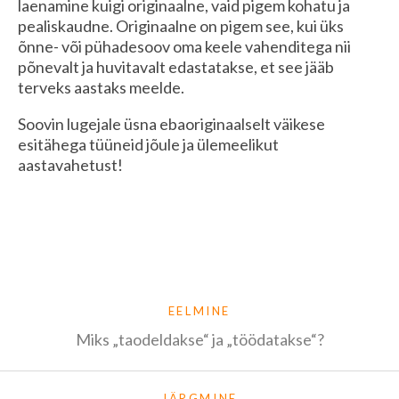
laenamine kuigi originaalne, vaid pigem kohatu ja
pealiskaudne. Originaalne on pigem see, kui üks
õnne- või pühadesoov oma keele vahenditega nii
põnevalt ja huvitavalt edastatakse, et see jääb
terveks aastaks meelde.
Soovin lugejale üsna ebaoriginaalselt väikese
esitähega tüüneid jõule ja ülemeelikut
aastavahetust!
EELMINE
Miks „taodeldakse“ ja „töödatakse“?
JÄRGMINE