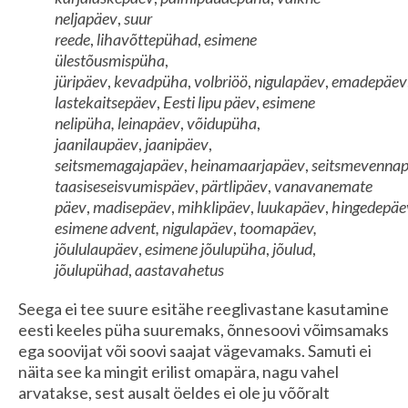
neljapäev
,
suur
reede
,
lihavõttepühad
,
esimene
ülestõusmispüha
,
jüripäev
,
kevadpüha
,
volbriöö
,
nigulapäev
,
emadepäev
lastekaitsepäev
,
Eesti lipu päev
,
esimene
nelipüha, leinapäev
,
võidupüha
,
jaanilaupäev
,
jaanipäev
,
seitsmemagajapäev
,
heinamaarjapäev
,
seitsmevenna
taasiseseisvumispäev
,
pärtlipäev
,
vanavanemate
päev
,
madisepäev
,
mihklipäev
,
luukapäev
,
hingedepäe
esimene advent, nigulapäev
,
toomapäev,
jõululaupäev
,
esimene jõulupüha
,
jõulud
,
jõulupühad
,
aastavahetus
Seega ei tee suure esitähe reeglivastane kasutamine
eesti keeles püha suuremaks, õnnesoovi võimsamaks
ega soovijat või soovi saajat vägevamaks. Samuti ei
näita see ka mingit erilist omapära, nagu vahel
arvatakse, sest ausalt öeldes ei ole ju võõralt