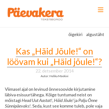
õigekiri
algustäht
Kas „Häid Jõule!“ on
löövam kui „Häid jõule!“?
22. detsember 2014
Autor: Helika Mäekivi
Viimasel ajal on levinud õnnesoovide kirjutamine
läbiva esisuurtähega. Kõige tuntumad neist on
mõistagi
Head Uut Aastat!
,
Häid Jõule!
ja
Palju Õnne
Sünnipäevaks!
. Seda, kust see komme tuleb, pole vaja