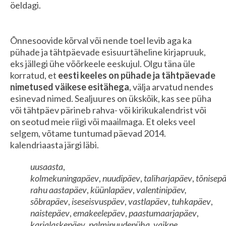
öeldagi.
Õnnesoovide kõrval või nende toel levib aga ka
pühade ja tähtpäevade esisuurtäheline kirjapruuk,
eks jällegi ühe võõrkeele eeskujul. Olgu täna üle
korratud, et
eesti keeles on pühade ja tähtpäevade
nimetused
väikese esitähega
, välja arvatud nendes
esinevad nimed. Sealjuures on ükskõik, kas see püha
või tähtpäev pärineb rahva- või kirikukalendrist või
on seotud meie riigi või maailmaga. Et oleks veel
selgem, võtame tuntumad päevad 2014.
kalendriaasta järgi läbi.
uusaasta
,
kolmekuningapäev
,
nuudipäev
,
taliharjapäev
,
tõnisep
rahu aastapäev
,
küünlapäev
,
valentinipäev,
sõbrapäev
,
iseseisvuspäev
,
vastlapäev
,
tuhkapäev
,
naistepäev
,
emakeelepäev
,
paastumaarjapäev
,
karjalaskepäev
,
palmipuudepüha
,
vaikne