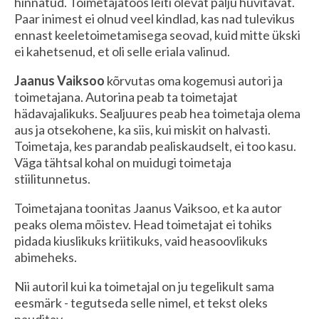
hinnatud. Toimetajatöös leiti olevat palju huvitavat.
Paar inimest ei olnud veel kindlad, kas nad tulevikus
ennast keeletoimetamisega seovad, kuid mitte ükski
ei kahetsenud, et oli selle eriala valinud.
Jaanus Vaiksoo
kõrvutas oma kogemusi autori ja
toimetajana. Autorina peab ta toimetajat
hädavajalikuks. Sealjuures peab hea toimetaja olema
aus ja otsekohene, ka siis, kui miskit on halvasti.
Toimetaja, kes parandab pealiskaudselt, ei too kasu.
Väga tähtsal kohal on muidugi toimetaja
stiilitunnetus.
Toimetajana toonitas Jaanus Vaiksoo, et ka autor
peaks olema mõistev. Head toimetajat ei tohiks
pidada kiuslikuks kriitikuks, vaid heasoovlikuks
abimeheks.
Nii autoril kui ka toimetajal on ju tegelikult sama
eesmärk - tegutseda selle nimel, et tekst oleks