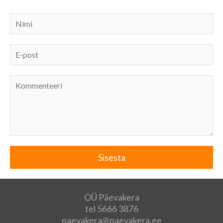
OÜ Päevakera
tel 5666 3876
paevakera@paevakera.ee