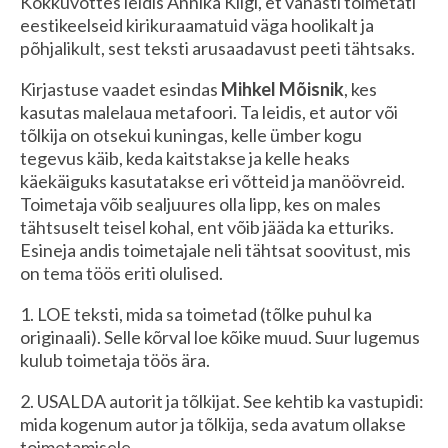
Kokkuvõttes leidis Annika Kilgi, et vanasti toimetati
eestikeelseid kirikuraamatuid väga hoolikalt ja
põhjalikult, sest teksti arusaadavust peeti tähtsaks.
Kirjastuse vaadet esindas
Mihkel Mõisnik
, kes
kasutas malelaua metafoori. Ta leidis, et autor või
tõlkija on otsekui kuningas, kelle ümber kogu
tegevus käib, keda kaitstakse ja kelle heaks
käekäiguks kasutatakse eri võtteid ja manöövreid.
Toimetaja võib sealjuures olla lipp, kes on males
tähtsuselt teisel kohal, ent võib jääda ka etturiks.
Esineja andis toimetajale neli tähtsat soovitust, mis
on tema töös eriti olulised.
1. LOE teksti, mida sa toimetad (tõlke puhul ka
originaali). Selle kõrval loe kõike muud. Suur lugemus
kulub toimetaja töös ära.
2. USALDA autorit ja tõlkijat. See kehtib ka vastupidi:
mida kogenum autor ja tõlkija, seda avatum ollakse
toimetamisele.