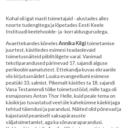
Kohal oli igat masti toimetajaid - alustades alles
noorte tudengitega ja lõpetades Eesti Keele
Instituudi keelehoolde- ja -korraldusgurudega.
Avaettekandes kõneles
Annika Kilgi
toimetamise
juurtest, käsitledes esimesi teadaolevaid
toimetusnäiteid piiblitõlgete varal. Vanimad
tekstiparandused pärinevad 17. sajandi alguse
perikoobiraamatutest. Ettekandja kuvas ekraanile
viis kirjutusnäidet Luuka evangeeliumi esimese
peatüki 33. salmist. Pikemalt käsitles ta 18. sajandi
Vana Testamendi tõlke toimetustööd, mille taga oli
esmajoones Anton Thor Helle, kuid peale tema on
käsikirjas tuvastatud veel üle kahekümne käekirjaga
tehtud täiendusi ja parandusi. Näited olid põnevad ja
kajastasid peamiselt saksapärasuste
väljatoimetamist, aga ka sõnavaraparandusi.