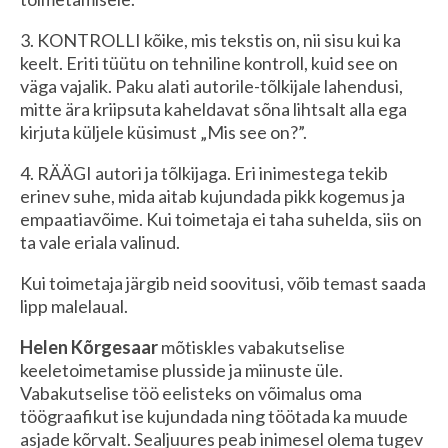
3. KONTROLLI kõike, mis tekstis on, nii sisu kui ka
keelt. Eriti tüütu on tehniline kontroll, kuid see on
väga vajalik. Paku alati autorile-tõlkijale lahendusi,
mitte ära kriipsuta kaheldavat sõna lihtsalt alla ega
kirjuta küljele küsimust „Mis see on?”.
4. RÄÄGI autori ja tõlkijaga. Eri inimestega tekib
erinev suhe, mida aitab kujundada pikk kogemus ja
empaatiavõime. Kui toimetaja ei taha suhelda, siis on
ta vale eriala valinud.
Kui toimetaja järgib neid soovitusi, võib temast saada
lipp malelaual.
Helen Kõrgesaar
mõtiskles vabakutselise
keeletoimetamise plusside ja miinuste üle.
Vabakutselise töö eelisteks on võimalus oma
töögraafikut ise kujundada ning töötada ka muude
asjade kõrvalt. Sealjuures peab inimesel olema tugev