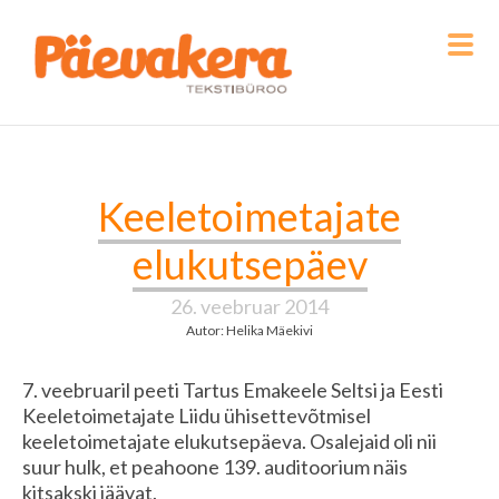
Keeletoimetajate
elukutsepäev
26. veebruar 2014
Autor: Helika Mäekivi
7. veebruaril peeti Tartus Emakeele Seltsi ja Eesti
Keeletoimetajate Liidu ühisettevõtmisel
keeletoimetajate elukutsepäeva. Osalejaid oli nii
suur hulk, et peahoone 139. auditoorium näis
kitsakski jäävat.