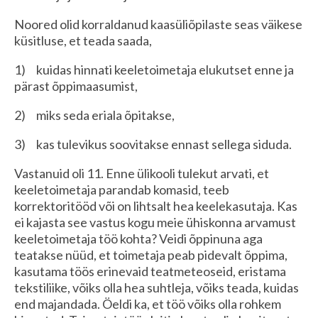
Noored olid korraldanud kaasüliõpilaste seas väikese
küsitluse, et teada saada,
1) kuidas hinnati keeletoimetaja elukutset enne ja
pärast õppimaasumist,
2) miks seda eriala õpitakse,
3) kas tulevikus soovitakse ennast sellega siduda.
Vastanuid oli 11. Enne ülikooli tulekut arvati, et
keeletoimetaja parandab komasid, teeb
korrektoritööd või on lihtsalt hea keelekasutaja. Kas
ei kajasta see vastus kogu meie ühiskonna arvamust
keeletoimetaja töö kohta? Veidi õppinuna aga
teatakse nüüd, et toimetaja peab pidevalt õppima,
kasutama töös erinevaid teatmeteoseid, eristama
tekstiliike, võiks olla hea suhtleja, võiks teada, kuidas
end majandada. Öeldi ka, et töö võiks olla rohkem