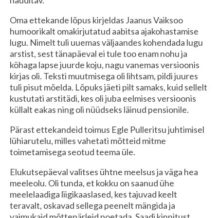
nauditav.
Oma ettekande lõpus kirjeldas Jaanus Vaiksoo
humoorikalt omakirjutatud aabitsa ajakohastamise
lugu. Nimelt tuli uuemas väljaandes kohendada lugu
arstist, sest tänapäeval ei tule too enam nohu ja
köhaga lapse juurde koju, nagu vanemas versioonis
kirjas oli. Teksti muutmisega oli lihtsam, pildi juures
tuli pisut mõelda. Lõpuks jäeti pilt samaks, kuid sellelt
kustutati arstitädi, kes oli juba eelmises versioonis
küllalt eakas ning oli nüüdseks läinud pensionile.
Pärast ettekandeid toimus Egle Pulleritsu juhtimisel
lühiarutelu, milles vahetati mõtteid mitme
toimetamisega seotud teema üle.
Elukutsepäeval valitses ühtne meelsus ja väga hea
meeleolu. Oli tunda, et kokku on saanud ühe
meelelaadiga liigikaaslased, kes tajuvad keelt
teravalt, oskavad sellega peenelt mängida ja
vaimukaid mõttepärleid poetada. Saadi kinnitust