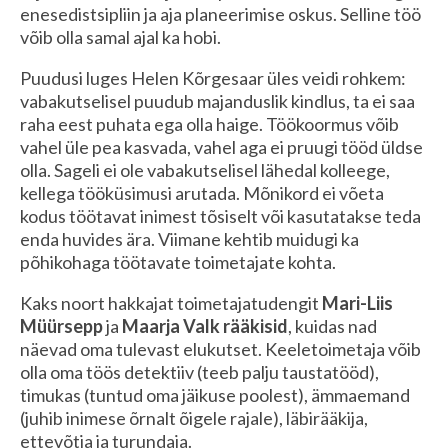
enesedistsipliin ja aja planeerimise oskus. Selline töö
võib olla samal ajal ka hobi.
Puudusi luges Helen Kõrgesaar üles veidi rohkem:
vabakutselisel puudub majanduslik kindlus, ta ei saa
raha eest puhata ega olla haige. Töökoormus võib
vahel üle pea kasvada, vahel aga ei pruugi tööd üldse
olla. Sageli ei ole vabakutselisel lähedal kolleege,
kellega tööküsimusi arutada. Mõnikord ei võeta
kodus töötavat inimest tõsiselt või kasutatakse teda
enda huvides ära. Viimane kehtib muidugi ka
põhikohaga töötavate toimetajate kohta.
Kaks noort hakkajat toimetajatudengit
Mari-Liis
Müürsepp
ja
Maarja Valk rääkisid
, kuidas nad
näevad oma tulevast elukutset. Keeletoimetaja võib
olla oma töös detektiiv (teeb palju taustatööd),
timukas (tuntud oma jäikuse poolest), ämmaemand
(juhib inimese õrnalt õigele rajale), läbirääkija,
ettevõtja ja turundaja.