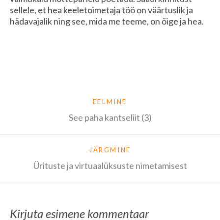
sellele, et hea keeletoimetaja töö on väärtuslik ja
hädavajalik ning see, mida me teeme, on õige ja hea.
EELMINE
See paha kantseliit (3)
JÄRGMINE
Ürituste ja virtuaalüksuste nimetamisest
Kirjuta esimene kommentaar