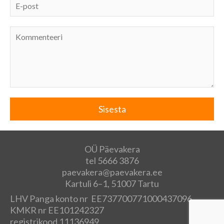
OÜ Päevakera
tel 5666 3876
paevakera@paevakera.ee
Kartuli 6–1, 51007 Tartu
LHV Panga konto nr EE737700771000437096
KMKR nr EE101242327
registrikood 11136949