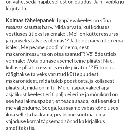
on vähe, seda napib, sellest on puudus. Ja nii võibki ju
kirjutada.
Kolmas tähelepanek
. Igapäevakeeles on sõna
ressurss
kasutus harv. Mida arvata, kui koduses
vestluses ütleks isa emale: „Meil on kütteressurss
järgmiseks talveks olemas“? Ja teine päev ütleb ema
isale: „Me peame poodi minema, sest
makaroniressurss on otsa saanud“? Või õde ütleb
vennale: „Võta punase asemel teine pliiats! Näe,
kollase pliiatsi ressurss ei ole piiratud“? Ei, kodus
räägitakse talveks varutud küttepuudest,
makaronidest, mida tuleb poest osta, ja kollasest
pliiatsist, mida on mitu. Meie igapäevakeel aga
asjalikust keelest eriti palju ei erine ja mõnikord on
see hea lakmuspaber, et teada saada, kui keerukalt
me väljendume. Seega, kui saame vabas kõneluses
ilma selleta hakkama, peaksime suutma leida
vajaduse korral täpsemad sõnad ka kirjalikus
ametitekstis.