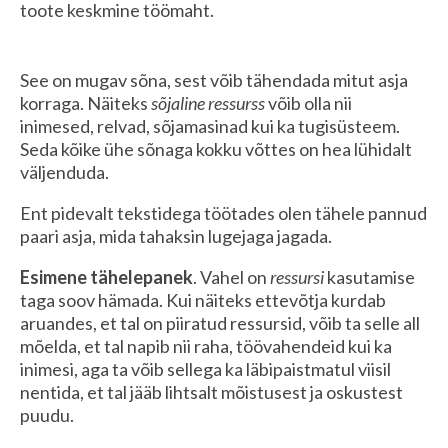
toote keskmine töömaht.
See on mugav sõna, sest võib tähendada mitut asja
korraga. Näiteks
sõjaline ressurss
võib olla nii
inimesed, relvad, sõjamasinad kui ka tugisüsteem.
Seda kõike ühe sõnaga kokku võttes on hea lühidalt
väljenduda.
Ent pidevalt tekstidega töötades olen tähele pannud
paari asja, mida tahaksin lugejaga jagada.
Esimene tähelepanek
. Vahel on
ressursi
kasutamise
taga soov hämada. Kui näiteks ettevõtja kurdab
aruandes, et tal on piiratud ressursid, võib ta selle all
mõelda, et tal napib nii raha, töövahendeid kui ka
inimesi, aga ta võib sellega ka läbipaistmatul viisil
nentida, et tal jääb lihtsalt mõistusest ja oskustest
puudu.