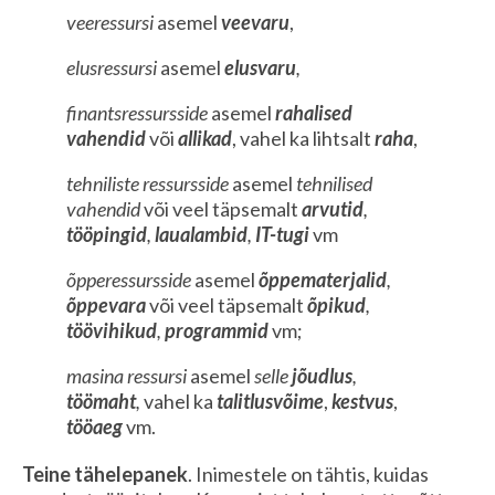
veeressursi
asemel
veevaru
,
elusressursi
asemel
elusvaru
,
finantsressursside
asemel
rahalised
vahendid
või
allikad
, vahel ka lihtsalt
raha
,
tehniliste ressursside
asemel
tehnilised
vahendid
või veel täpsemalt
arvutid
,
tööpingid
,
laualambid
,
IT-tugi
vm
õpperessursside
asemel
õppematerjalid
,
õppevara
või veel täpsemalt
õpikud
,
töövihikud
,
programmid
vm;
masina ressursi
asemel
selle
jõudlus
,
töömaht
,
vahel ka
talitlusvõime
,
kestvus
,
tööaeg
vm.
Teine tähelepanek
. Inimestele on tähtis, kuidas