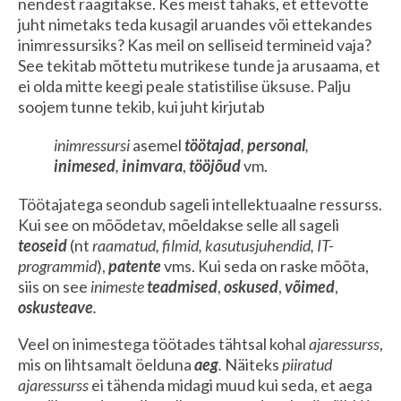
nendest räägitakse. Kes meist tahaks, et ettevõtte
juht nimetaks teda kusagil aruandes või ettekandes
inimressursiks? Kas meil on selliseid termineid vaja?
See tekitab mõttetu mutrikese tunde ja arusaama, et
ei olda mitte keegi peale statistilise üksuse. Palju
soojem tunne tekib, kui juht kirjutab
inimressursi
asemel
töötajad
,
personal
,
inimesed
,
inimvara
,
tööjõud
vm.
Töötajatega seondub sageli intellektuaalne ressurss.
Kui see on mõõdetav, mõeldakse selle all sageli
teoseid
(nt
raamatud, filmid, kasutusjuhendid, IT-
programmid
),
patente
vms. Kui seda on raske mõõta,
siis on see
inimeste
teadmised
,
oskused
,
võimed
,
oskusteave
.
Veel on inimestega töötades tähtsal kohal
ajaressurss
,
mis on lihtsamalt öelduna
aeg
.
Näiteks
piiratud
ajaressurss
ei tähenda midagi muud kui seda, et aega