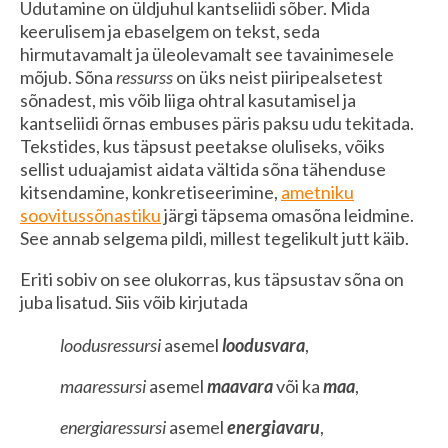
Udutamine on üldjuhul kantseliidi sõber. Mida
keerulisem ja ebaselgem on tekst, seda
hirmutavamalt ja üleolevamalt see tavainimesele
mõjub. Sõna
ressurss
on üks neist piiripealsetest
sõnadest, mis võib liiga ohtral kasutamisel ja
kantseliidi õrnas embuses päris paksu udu tekitada.
Tekstides, kus täpsust peetakse oluliseks, võiks
sellist uduajamist aidata vältida sõna tähenduse
kitsendamine, konkretiseerimine,
ametniku
soovitussõnastiku
järgi täpsema omasõna leidmine.
See annab selgema pildi, millest tegelikult jutt käib.
Eriti sobiv on see olukorras, kus täpsustav sõna on
juba lisatud. Siis võib kirjutada
loodusressursi
asemel
loodusvara
,
maaressursi
asemel
maavara
või ka
maa
,
energiaressursi
asemel
energiavaru
,