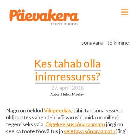
sõnavara
tõlkimine
Kes tahab olla
inimressurss?
27. aprill 2018
Autor: Helika Mäekivi
Nagu on öeldud
Vikipeedias
, tähistab sõna
ressurss
üldjoontes vahendeid või varusid, mida on millegi
tegemiseks vaja.
Õigekeelsussõnaraamatu
järgi on
see ka toote töövältus ja
seletava sõnaraamatu
järgi