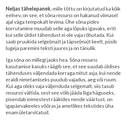
Neljas tähelepanek
, mille tõttu on kirjutatud ka kõik
eelnev, on see, et sõna
ressurss
on hakanud viimasel
ajal väga tempokalt levima. Ühe sõna pidev
korrutamine muudab selle aga lõpuks igavaks, eriti
kui selle üldist tähendust ei ole vaja rõhutada. Kui
saab pruukida selge(ma)t ja täpse(ma)t keelt, püsib
lugeja paremini teksti juures ja on tänulik.
Iga sõna on millegi jaoks hea. Sõna
ressurss
kasutamise kasuks räägib see, et see suudab üldises
tähenduses väljendada korraga mitut asja, kui nende
eraldi nimetamiseks puudub vajadus, aeg või ruum.
Kui aga oleks vaja väljenduda selgemalt, siis tasub
ressurssi
vältida, sest see võib jääda liiga häguseks,
pisendab inimestest rääkides nende väärtust, on
igapäevakeeles võõras ja ametlikes tekstides üha
enam ületarvitatud.