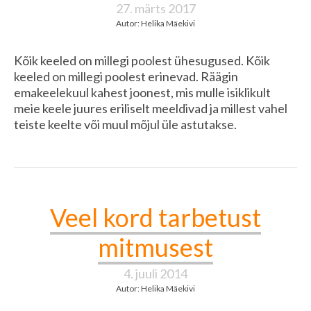
27. märts 2017
Autor: Helika Mäekivi
Kõik keeled on millegi poolest ühesugused. Kõik
keeled on millegi poolest erinevad. Räägin
emakeelekuul kahest joonest, mis mulle isiklikult
meie keele juures eriliselt meeldivad ja millest vahel
teiste keelte või muul mõjul üle astutakse.
Veel kord tarbetust
mitmusest
4. juuli 2014
Autor: Helika Mäekivi