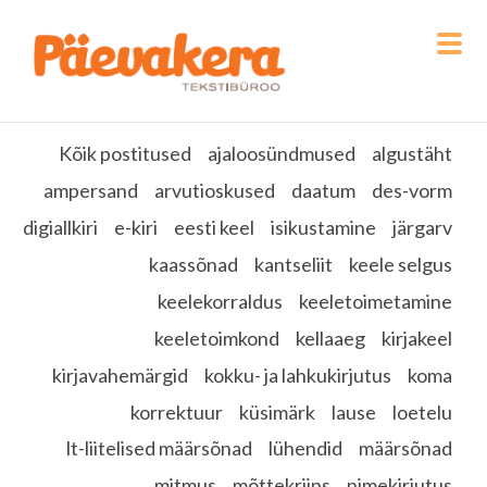
Kõik postitused
ajaloosündmused
algustäht
ampersand
arvutioskused
daatum
des-vorm
digiallkiri
e-kiri
eesti keel
isikustamine
järgarv
kaassõnad
kantseliit
keele selgus
keelekorraldus
keeletoimetamine
keeletoimkond
kellaaeg
kirjakeel
kirjavahemärgid
kokku- ja lahkukirjutus
koma
korrektuur
küsimärk
lause
loetelu
lt-liitelised määrsõnad
lühendid
määrsõnad
mitmus
mõttekriips
nimekirjutus