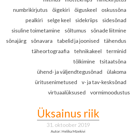
numbrikirjutus
õigekiri
õiguskeel
oskussõna
pealkiri
selge keel
sidekriips
sidesõnad
sisuline toimetamine
sõltumus
sõnade liitmine
sõnajärg
sõnavara
tabelid ja joonised
tähendus
täheortograafia
tehnikakeel
terminid
tõlkimine
tsitaatsõna
ühend- ja väljendtegusõnad
ülakoma
üritusenimetused
v- ja tav-kesksõnad
virtuaalüksused
vormimoodustus
Üksainus riik
31. oktoober 2019
Autor: Helika Mäekivi