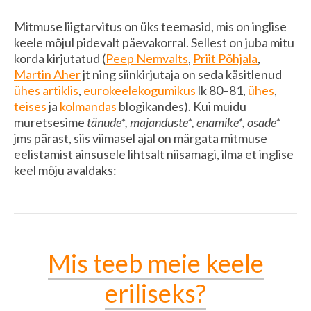
Mitmuse liigtarvitus on üks teemasid, mis on inglise
keele mõjul pidevalt päevakorral. Sellest on juba mitu
korda kirjutatud (
Peep Nemvalts
,
Priit Põhjala
,
Martin Aher
jt ning siinkirjutaja on seda käsitlenud
ühes artiklis
,
eurokeelekogumikus
lk 80–81,
ühes
,
teises
ja
kolmandas
blogikandes). Kui muidu
muretsesime
tänude*, majanduste*, enamike*, osade*
jms pärast, siis viimasel ajal on märgata mitmuse
eelistamist ainsusele lihtsalt niisamagi, ilma et inglise
keel mõju avaldaks:
Mis teeb meie keele
eriliseks?