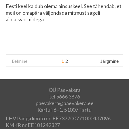
Eesti keel kaldub olema ainsuskeel. See tähendab, et
meil on omapära väljendada mitmust sageli
ainsusvormidega.
Eelmine
1
2
Järgmine
OÜ Päevakera
tel 5666 3876
paevakera@paevakera.ee
Kartuli 6–1, 51007 Tartu
LHV Panga konto nr EE737700771000437096
KMKR nr EE101242327